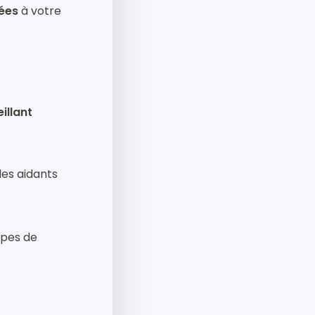
tées
à votre
illant
les aidants
ipes de