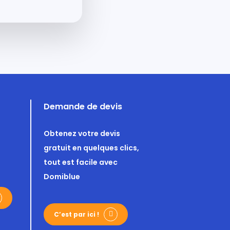
Demande de devis
Obtenez votre devis
gratuit en quelques clics,
tout est facile avec
Domiblue
C’est par ici !