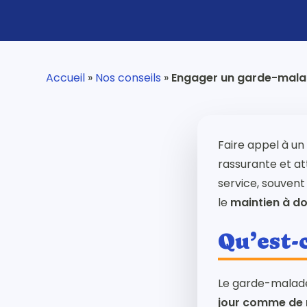
Accueil
»
Nos conseils
»
Engager un garde-malade
Faire appel à u
rassurante et at
Appuyez sur Entrée pour rechercher ou ESC 
service, souvent
le
maintien à do
Qu’est-
Le garde-malade
jour comme de 