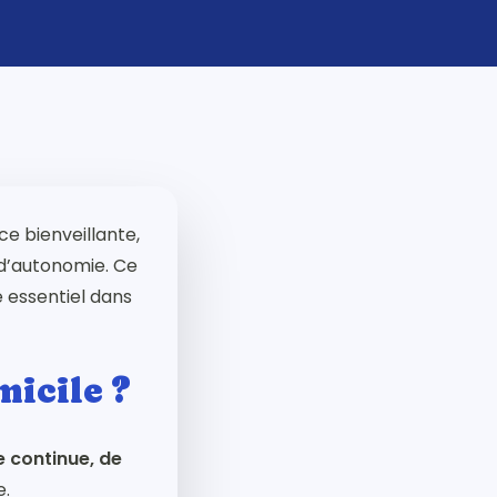
e bienveillante,
 d’autonomie. Ce
e essentiel dans
icile ?
 continue, de
e.