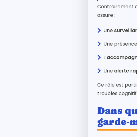
Contrairement au
assure :
Une
surveilla
Une présence 
L’
accompagne
Une
alerte ra
Ce rôle est part
troubles cogniti
Dans qu
garde-m