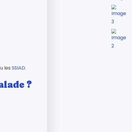
ou les
SSIAD
.
alade ?