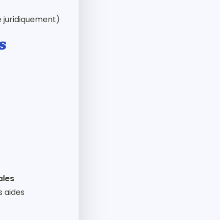
e juridiquement)
s
ales
s aides