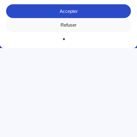
Accepter
Refuser
Back
to
top
Notre
suivez-nous sur le réseau
facebook
04 86 25 89 98
contact@domiblue.fr
Nos agences
Nos services
Nos conseils
Aix-en-Provence
Actus