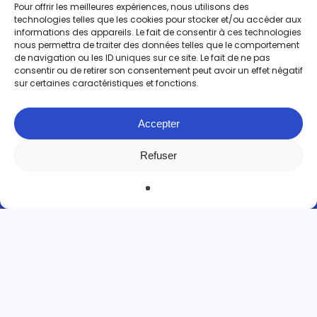
Pour offrir les meilleures expériences, nous utilisons des
technologies telles que les cookies pour stocker et/ou accéder aux
informations des appareils. Le fait de consentir à ces technologies
nous permettra de traiter des données telles que le comportement
de navigation ou les ID uniques sur ce site. Le fait de ne pas
consentir ou de retirer son consentement peut avoir un effet négatif
sur certaines caractéristiques et fonctions.
Accepter
Refuser
Back
Notre
suivez-nous sur le réseau
to
facebook
top
04 86 25 89 98
contact@domiblue.fr
Nos agences
Nos services
Nos conseils